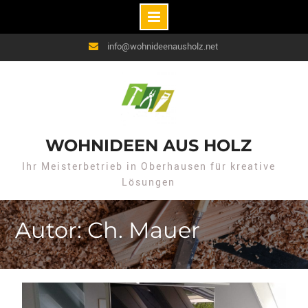
Skip
info@wohnideenausholz.net
to
content
WOHNIDEEN AUS HOLZ
Ihr Meisterbetrieb in Oberhausen für kreative
Lösungen
Autor: Ch. Mauer