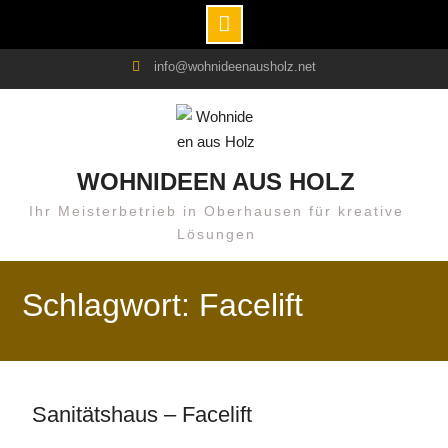
Skip
info@wohnideenausholz.net
to
content
WOHNIDEEN AUS HOLZ
Ihr Meisterbetrieb in Oberhausen für kreative
Lösungen
Schlagwort: Facelift
Sanitätshaus – Facelift