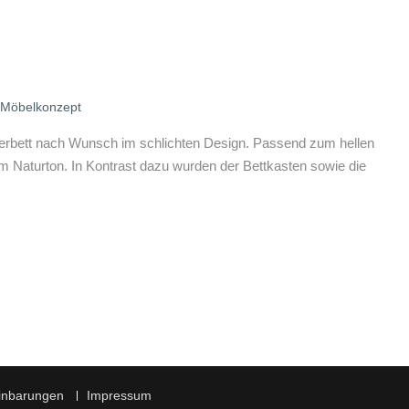
Möbelkonzept
inderbett nach Wunsch im schlichten Design. Passend zum hellen
 Naturton. In Kontrast dazu wurden der Bettkasten sowie die
inbarungen
Impressum