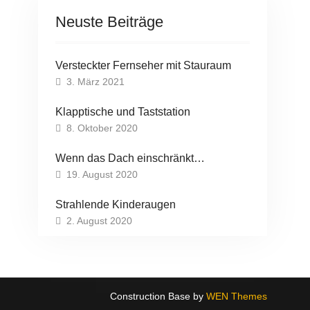
Neuste Beiträge
Versteckter Fernseher mit Stauraum
3. März 2021
Klapptische und Taststation
8. Oktober 2020
Wenn das Dach einschränkt…
19. August 2020
Strahlende Kinderaugen
2. August 2020
Construction Base by
WEN Themes