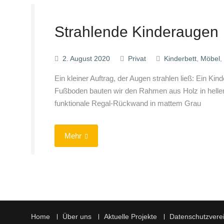
Strahlende Kinderaugen
2. August 2020
Privat
Kinderbett
,
Möbel
,
Ein kleiner Auftrag, der Augen strahlen ließ: Ein K
Fußboden bauten wir den Rahmen aus Holz in hellem
funktionale Regal-Rückwand in mattem Grau
Mehr
Home
Über uns
Aktuelle Projekte
Datenschutzvere